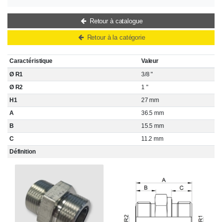
Retour à catalogue
Retour à la catégorie
Caractéristique
Valeur
Ø R1
3/8 "
Ø R2
1 "
H1
27 mm
A
36.5 mm
B
15.5 mm
C
11.2 mm
Définition