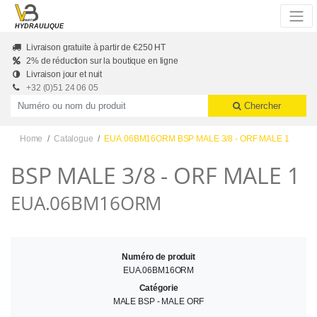
Skip to main content
HYDRAULIQUE
Livraison gratuite à partir de €250 HT
2% de réduction sur la boutique en ligne
Livraison jour et nuit
+32 (0)51 24 06 05
Productnummer of naam
Chercher
Home
Catalogue
EUA.06BM16ORM BSP MALE 3/8 - ORF MALE 1
BSP MALE 3/8 - ORF MALE 1
EUA.06BM16ORM
Numéro de produit
EUA.06BM16ORM
Catégorie
MALE BSP - MALE ORF