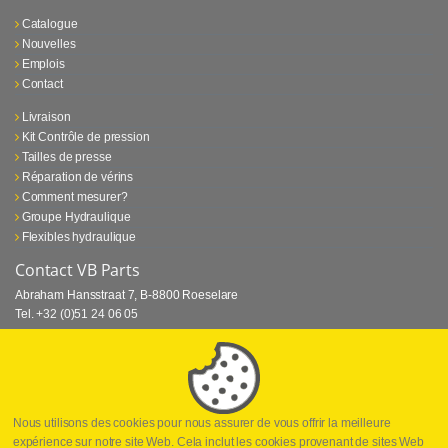
Catalogue
Nouvelles
Emplois
Contact
Livraison
Kit Contrôle de pression
Tailles de presse
Réparation de vérins
Comment mesurer?
Groupe Hydraulique
Flexibles hydraulique
Contact VB Parts
Abraham Hansstraat 7
,
B-8800 Roeselare
Tel.
+32 (0)51 24 06 05
E-mail
info@vbparts.be
⏳ Dernier mois de promotion Webtec!
1 juin 2026
Promotion Webtec Equipements De Test Portatifs
Lire plus
Nous utilisons des cookies pour nous assurer de vous offrir la meilleure
expérience sur notre site Web. Cela inclut les cookies provenant de sites Web