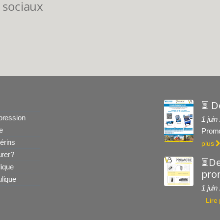
 sociaux
⏳ D
 pression
1 juin
e
Promo
érins
plus
rer?
⏳De
ique
prom
ulique
1 juin
Lire