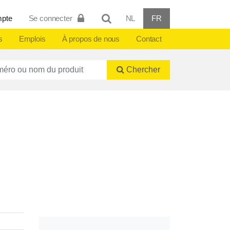
mpte
Se connecter
NL
FR
s
Emplois
À propos de nous
Contact
ctnummer of naam
Chercher