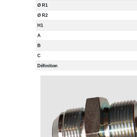
Ø R1
Ø R2
H1
A
B
C
Définition