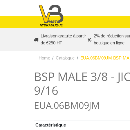
Skip to main content
HYDRAULIQUE
Livraison gratuite à partir
2% de réduction sur
de €250 HT
boutique en ligne
Home
Catalogue
EUA.06BM09JM BSP MALE
BSP MALE 3/8 - JI
9/16
EUA.06BM09JM
Caractéristique