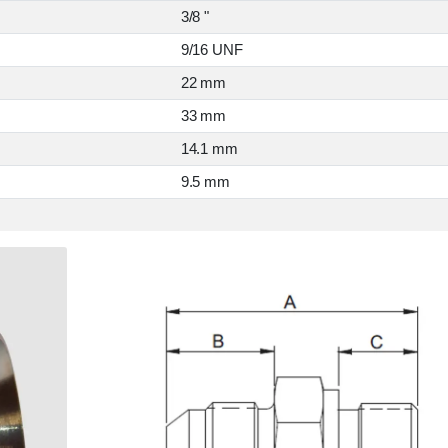
3/8 "
9/16 UNF
22 mm
33 mm
14.1 mm
9.5 mm