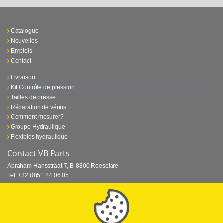
Catalogue
Nouvelles
Emplois
Contact
Livraison
Kit Contrôle de pression
Tailles de presse
Réparation de vérins
Comment mesurer?
Groupe Hydraulique
Flexibles hydraulique
Contact VB Parts
Abraham Hansstraat 7
,
B-8800 Roeselare
Tel.
+32 (0)51 24 06 05
E-mail
info@vbparts.be
⏳ Dernier mois de promotion Webtec!
1 juin 2026