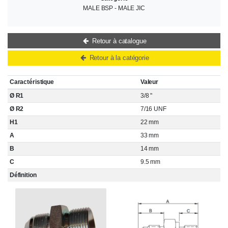
MALE BSP - MALE JIC
Retour à catalogue
Retour à la catégorie
Caractéristique
Valeur
Ø R1
3/8 "
Ø R2
7/16 UNF
H1
22 mm
A
33 mm
B
14 mm
C
9.5 mm
Définition