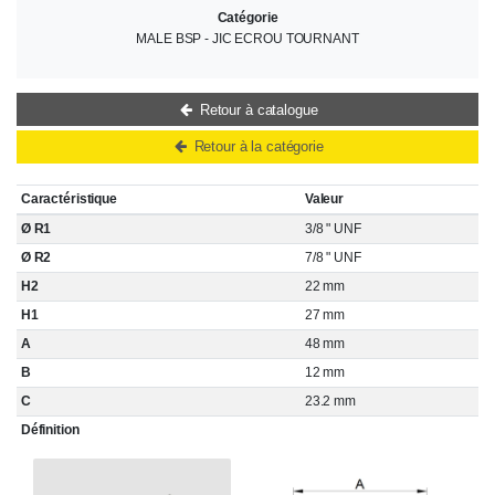
Catégorie
MALE BSP - JIC ECROU TOURNANT
Retour à catalogue
Retour à la catégorie
Caractéristique
Valeur
Ø R1
3/8 " UNF
Ø R2
7/8 " UNF
H2
22 mm
H1
27 mm
A
48 mm
B
12 mm
C
23.2 mm
Définition