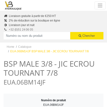
Skip to main content
HYDRAULIQUE
Livraison gratuite à partir de €250 HT
2% de réduction sur la boutique en ligne
Livraison jour et nuit
+32 (0)51 24 06 05
Productnummer of naam
Chercher
Home
Catalogue
EUA.06BM14JF BSP MALE 3/8 - JIC ECROU TOURNANT 7/8
BSP MALE 3/8 - JIC ECROU
TOURNANT 7/8
EUA.06BM14JF
Numéro de produit
EUA.06BM14JF