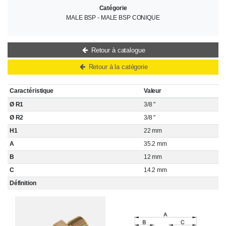
Catégorie
MALE BSP - MALE BSP CONIQUE
Retour à catalogue
Retour à la catégorie
Caractéristique
Valeur
Ø R1
3/8 "
Ø R2
3/8 "
H1
22 mm
A
35.2 mm
B
12 mm
C
14.2 mm
Définition