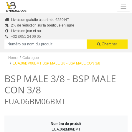
Skip to main content
HYDRAULIQUE
Livraison gratuite à partir de €250 HT
2% de réduction sur la boutique en ligne
Livraison jour et nuit
+32 (0)51 24 06 05
Productnummer of naam
Chercher
Home
Catalogue
EUA.06BM06BMT BSP MALE 3/8 - BSP MALE CON 3/8
BSP MALE 3/8 - BSP MALE
CON 3/8
EUA.06BM06BMT
Numéro de produit
EUA.06BM06BMT