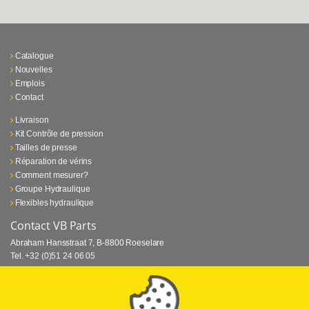
Catalogue
Nouvelles
Emplois
Contact
Livraison
Kit Contrôle de pression
Tailles de presse
Réparation de vérins
Comment mesurer?
Groupe Hydraulique
Flexibles hydraulique
Contact VB Parts
Abraham Hansstraat 7
,
B-8800 Roeselare
Tel.
+32 (0)51 24 06 05
E-mail
info@vbparts.be
⏳ Dernier mois de promotion Webtec!