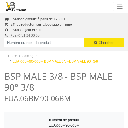
Skip to main content
HYDRAULIQUE
Livraison gratuite à partir de €250 HT
2% de réduction sur la boutique en ligne
Livraison jour et nuit
+32 (0)51 24 06 05
Productnummer of naam
Chercher
Home
Catalogue
EUA.06BM90-06BM BSP MALE 3/8 - BSP MALE 90° 3/8
BSP MALE 3/8 - BSP MALE
90° 3/8
EUA.06BM90-06BM
Numéro de produit
EUA.06BM90-06BM