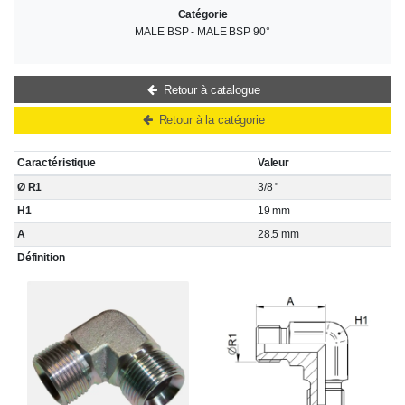
Catégorie
MALE BSP - MALE BSP 90°
Retour à catalogue
Retour à la catégorie
Caractéristique
Valeur
Ø R1
3/8 "
H1
19 mm
A
28.5 mm
Définition