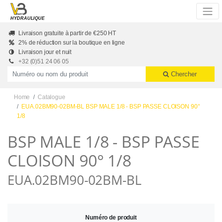
Skip to main content
HYDRAULIQUE
Livraison gratuite à partir de €250 HT
2% de réduction sur la boutique en ligne
Livraison jour et nuit
+32 (0)51 24 06 05
Productnummer of naam
Chercher
Home
Catalogue
EUA.02BM90-02BM-BL BSP MALE 1/8 - BSP PASSE CLOISON 90°
1/8
BSP MALE 1/8 - BSP PASSE
CLOISON 90° 1/8
EUA.02BM90-02BM-BL
Numéro de produit