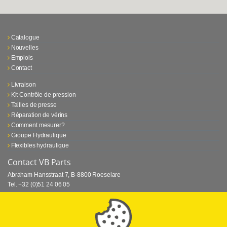
Catalogue
Nouvelles
Emplois
Contact
Livraison
Kit Contrôle de pression
Tailles de presse
Réparation de vérins
Comment mesurer?
Groupe Hydraulique
Flexibles hydraulique
Contact VB Parts
Abraham Hansstraat 7
,
B-8800 Roeselare
Tel.
+32 (0)51 24 06 05
E-mail
info@vbparts.be
⏳ Dernier mois de promotion Webtec!
1 juin 2026