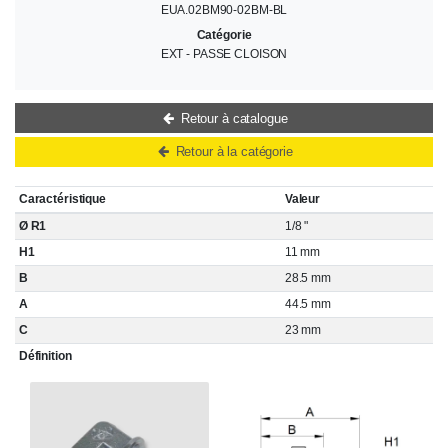
EUA.02BM90-02BM-BL
Catégorie
EXT - PASSE CLOISON
Retour à catalogue
Retour à la catégorie
Caractéristique
Valeur
Ø R1
1/8 "
H1
11 mm
B
28.5 mm
A
44.5 mm
C
23 mm
Définition