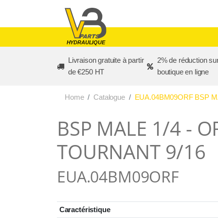
Skip to main content
HYDRAULIQUE
Livraison gratuite à partir
2% de réduction sur
de €250 HT
boutique en ligne
Home
Catalogue
EUA.04BM09ORF BSP MA
BSP MALE 1/4 - 
TOURNANT 9/16
EUA.04BM09ORF
Caractéristique