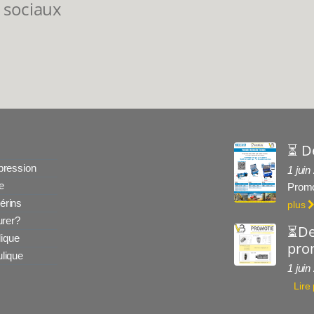
 sociaux
⏳ D
 pression
1 juin
e
Promo
érins
plus
rer?
⏳De
ique
prom
ulique
1 juin
Lire