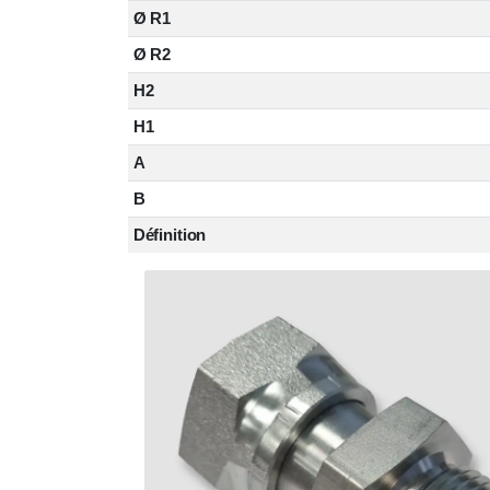
Ø R1
Ø R2
H2
H1
A
B
Définition