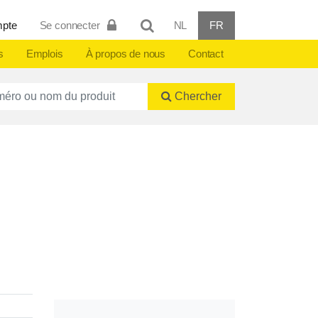
mpte
Se connecter
NL
FR
s
Emplois
À propos de nous
Contact
ctnummer of naam
Chercher