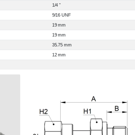
1/4 "
9/16 UNF
19 mm
19 mm
35.75 mm
12 mm