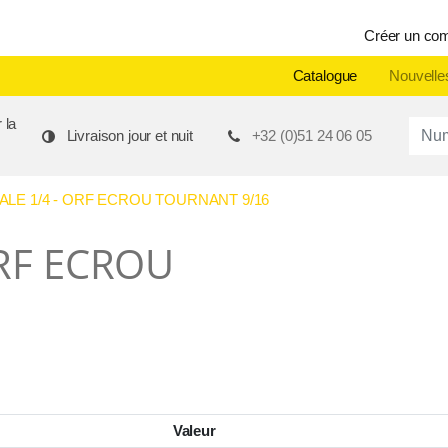
Créer un co
Catalogue
Nouvelle
 la
Produ
Livraison jour et nuit
+32 (0)51 24 06 05
LE 1/4 - ORF ECROU TOURNANT 9/16
ORF ECROU
Valeur