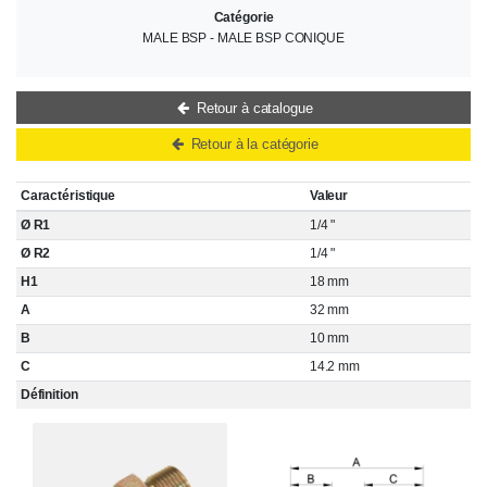
Catégorie
MALE BSP - MALE BSP CONIQUE
Retour à catalogue
Retour à la catégorie
Caractéristique
Valeur
Ø R1
1/4 "
Ø R2
1/4 "
H1
18 mm
A
32 mm
B
10 mm
C
14.2 mm
Définition