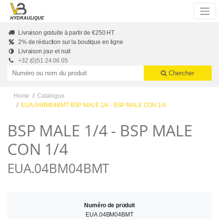
Skip to main content
HYDRAULIQUE
Livraison gratuite à partir de €250 HT
2% de réduction sur la boutique en ligne
Livraison jour et nuit
+32 (0)51 24 06 05
Productnummer of naam
Chercher
Home
Catalogue
EUA.04BM04BMT BSP MALE 1/4 - BSP MALE CON 1/4
BSP MALE 1/4 - BSP MALE
CON 1/4
EUA.04BM04BMT
Numéro de produit
EUA.04BM04BMT