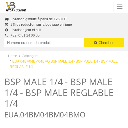
Skip to main content
HYDRAULIQUE
Livraison gratuite à partir de €250 HT
2% de réduction sur la boutique en ligne
Livraison jour et nuit
+32 (0)51 24 06 05
Productnummer of naam
Chercher
Home
Catalogue
EUA.04BM04BM04BMO BSP MALE 1/4 - BSP MALE 1/4 - BSP MALE
REGLABLE 1/4
BSP MALE 1/4 - BSP MALE
1/4 - BSP MALE REGLABLE
1/4
EUA.04BM04BM04BMO