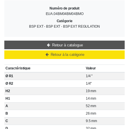
Numéro de produit
EUA.04BM04BM04BMO
Catégorie
BSP EXT - BSP EXT - BSP EXT REGULATION
Retour à catalogue
Retour à la catégorie
Caractéristique
Valeur
Ø R1
1/4 "
Ø R2
1/4"
H2
19 mm
H1
14 mm
A
52 mm
B
26 mm
C
9.5 mm
D
32 mm