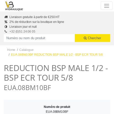
Skip to main content
HYDRAULIQUE
Livraison gratuite à partir de €250 HT
2% de réduction sur la boutique en ligne
Livraison jour et nuit
+32 (0)51 24 06 05
Productnummer of naam
Chercher
Home
Catalogue
EUA.08BM10BF REDUCTION BSP MALE 1/2 - BSP ECR TOUR 5/8
REDUCTION BSP MALE 1/2 -
BSP ECR TOUR 5/8
EUA.08BM10BF
Numéro de produit
EUA.08BM10BF