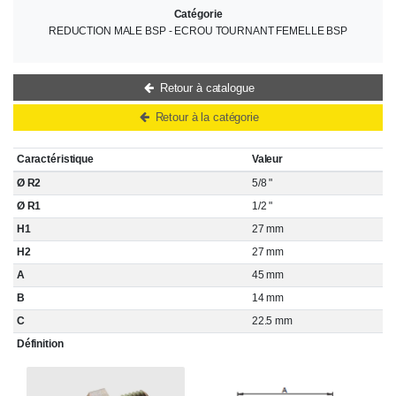
Catégorie
REDUCTION MALE BSP - ECROU TOURNANT FEMELLE BSP
Retour à catalogue
Retour à la catégorie
Caractéristique
Valeur
Ø R2
5/8 "
Ø R1
1/2 "
H1
27 mm
H2
27 mm
A
45 mm
B
14 mm
C
22.5 mm
Définition