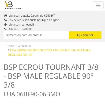
Skip to main content
HYDRAULIQUE
Livraison gratuite à partir de €250 HT
2% de réduction sur la boutique en ligne
Livraison jour et nuit
+32 (0)51 24 06 05
Productnummer of naam
Chercher
Home
Catalogue
EUA.06BF90-06BMO BSP ECROU TOURNANT 3/8 - BSP MALE
REGLABLE 90° 3/8
BSP ECROU TOURNANT 3/8
- BSP MALE REGLABLE 90°
3/8
EUA.06BF90-06BMO