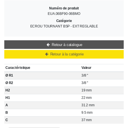
Numéro de produit
EUA.06BF90-06BMO
Catégorie
ECROU TOURNANT BSP - EXT REGLABLE
Retour à catalogue
Retour à la catégorie
Caractéristique
Valeur
Ø R1
3/8 "
Ø R2
3/8 "
H2
19 mm
H1
22 mm
A
31.2 mm
B
9.5 mm
C
37 mm