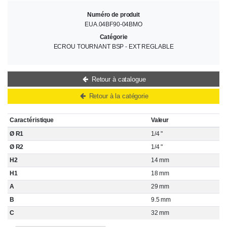
Numéro de produit
EUA.04BF90-04BMO
Catégorie
ECROU TOURNANT BSP - EXT REGLABLE
Retour à catalogue
Retour à la catégorie
Caractéristique
Valeur
Ø R1
1/4 "
Ø R2
1/4 "
H2
14 mm
H1
18 mm
A
29 mm
B
9.5 mm
C
32 mm