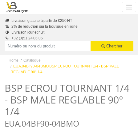
Skip to main content
HYDRAULIQUE
Livraison gratuite à partir de €250 HT
2% de réduction sur la boutique en ligne
Livraison jour et nuit
+32 (0)51 24 06 05
Productnummer of naam
Chercher
Home
Catalogue
EUA.04BF90-04BMO BSP ECROU TOURNANT 1/4 - BSP MALE
REGLABLE 90° 1/4
BSP ECROU TOURNANT 1/4
- BSP MALE REGLABLE 90°
1/4
EUA.04BF90-04BMO