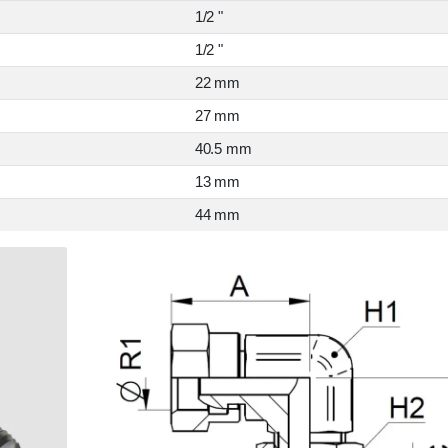
1/2 "
1/2 "
22 mm
27 mm
40.5 mm
13 mm
44 mm