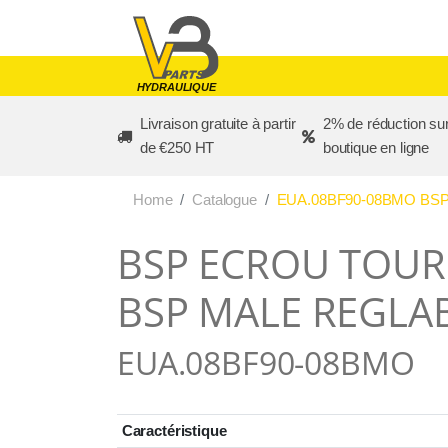
Skip to main content
HYDRAULIQUE
Livraison gratuite à partir
2% de réduction sur
de €250 HT
boutique en ligne
Home
Catalogue
EUA.08BF90-08BMO BSP
BSP ECROU TOURN
BSP MALE REGLAB
EUA.08BF90-08BMO
Caractéristique