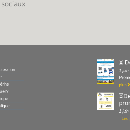
 sociaux
⏳ D
 pression
1 juin
e
Promo
érins
plus
rer?
⏳De
ique
prom
ulique
1 juin
Lire