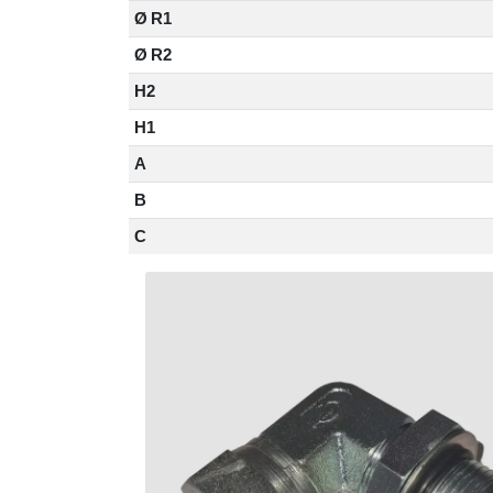
Ø R1
Ø R2
H2
H1
A
B
C