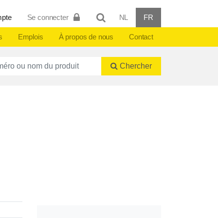
mpte
Se connecter
NL
FR
s
Emplois
À propos de nous
Contact
ctnummer of naam
Chercher