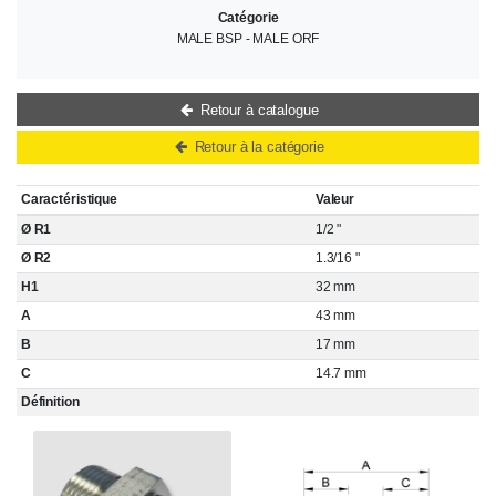
Catégorie
MALE BSP - MALE ORF
Retour à catalogue
Retour à la catégorie
Caractéristique
Valeur
Ø R1
1/2 "
Ø R2
1.3/16 "
H1
32 mm
A
43 mm
B
17 mm
C
14.7 mm
Définition