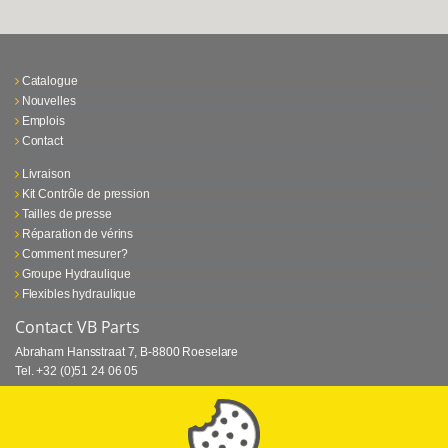
Catalogue
Nouvelles
Emplois
Contact
Livraison
Kit Contrôle de pression
Tailles de presse
Réparation de vérins
Comment mesurer?
Groupe Hydraulique
Flexibles hydraulique
Contact VB Parts
Abraham Hansstraat 7
,
B-8800 Roeselare
Tel.
+32 (0)51 24 06 05
E-mail
info@vbparts.be
⏳ Dernier mois de promotion Webtec!