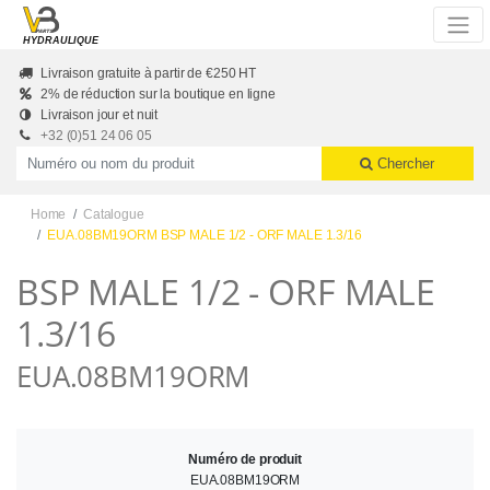
Skip to main content
HYDRAULIQUE
Livraison gratuite à partir de €250 HT
2% de réduction sur la boutique en ligne
Livraison jour et nuit
+32 (0)51 24 06 05
Productnummer of naam
Chercher
Home
Catalogue
EUA.08BM19ORM BSP MALE 1/2 - ORF MALE 1.3/16
BSP MALE 1/2 - ORF MALE
1.3/16
EUA.08BM19ORM
Numéro de produit
EUA.08BM19ORM