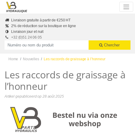
Skip to main content
HYDRAULIQUE
Livraison gratuite à partir de €250 HT
2% de réduction sur la boutique en ligne
Livraison jour et nuit
+32 (0)51 24 06 05
Productnummer of naam
Chercher
Home
Nouvelles
Les raccords de graissage à l’honneur
Les raccords de graissage à
l’honneur
Artikel gepubliceerd op
28 août 2025