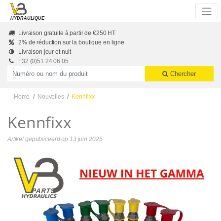
Skip to main content
HYDRAULIQUE
Livraison gratuite à partir de €250 HT
2% de réduction sur la boutique en ligne
Livraison jour et nuit
+32 (0)51 24 06 05
Productnummer of naam
Chercher
Home
Nouvelles
Kennfixx
Kennfixx
Artikel gepubliceerd op
13 juin 2025