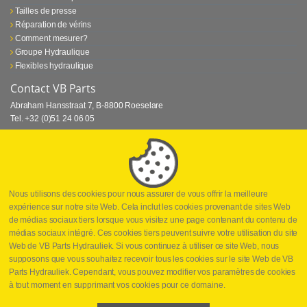
Tailles de presse
Réparation de vérins
Comment mesurer?
Groupe Hydraulique
Flexibles hydraulique
Contact VB Parts
Abraham Hansstraat 7
,
B-8800 Roeselare
Tel.
+32 (0)51 24 06 05
E-mail
info@vbparts.be
⏳ Dernier mois de promotion Webtec!
1 juin 2026
Promotion Webtec Equipements De Test Portatifs
Lire plus
Nous utilisons des cookies pour nous assurer de vous offrir la meilleure
expérience sur notre site Web. Cela inclut les cookies provenant de sites Web
⏳Dernière chance pour notre promotion sur
de médias sociaux tiers lorsque vous visitez une page contenant du contenu de
les raccords rapides!
médias sociaux intégré. Ces cookies tiers peuvent suivre votre utilisation du site
1 juin 2026
Web de VB Parts Hydrauliek. Si vous continuez à utiliser ce site Web, nous
supposons que vous souhaitez recevoir tous les cookies sur le site Web de VB
Lire plus
Parts Hydrauliek. Cependant, vous pouvez modifier vos paramètres de cookies
à tout moment en supprimant vos cookies pour ce domaine.
Copyright
©
2026
VB Parts hydraulique
Disclaimer
Politique de
confidentialité
Conditions générales de vente