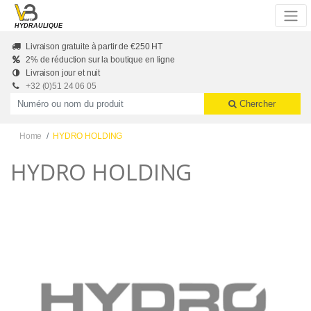
Skip to main content
HYDRAULIQUE
Livraison gratuite à partir de €250 HT
2% de réduction sur la boutique en ligne
Livraison jour et nuit
+32 (0)51 24 06 05
Productnummer of naam
Chercher
Home
HYDRO HOLDING
HYDRO HOLDING