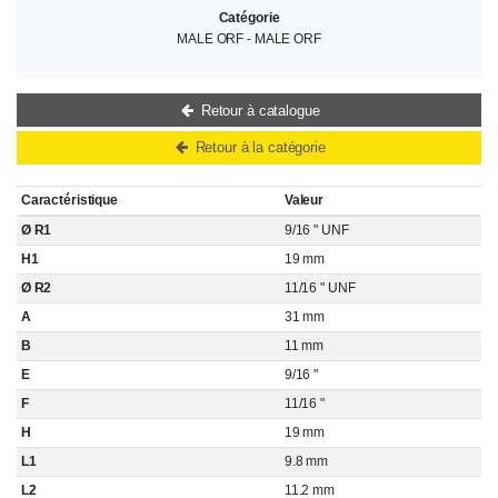
Catégorie
MALE ORF - MALE ORF
Retour à catalogue
Retour à la catégorie
Caractéristique
Valeur
Ø R1
9/16 " UNF
H1
19 mm
Ø R2
11/16 " UNF
A
31 mm
B
11 mm
E
9/16 "
F
11/16 "
H
19 mm
L1
9.8 mm
L2
11.2 mm