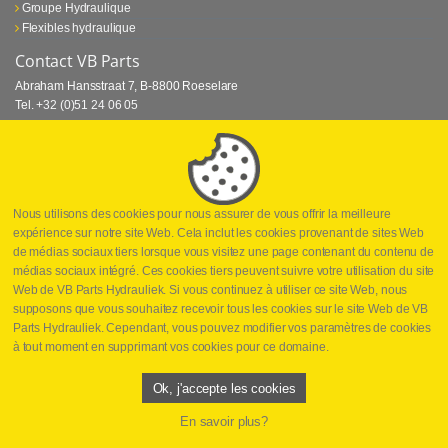
Groupe Hydraulique
Flexibles hydraulique
Contact VB Parts
Abraham Hansstraat 7
,
B-8800 Roeselare
Tel.
+32 (0)51 24 06 05
E-mail
info@vbparts.be
⏳ Dernier mois de promotion Webtec!
1 juin 2026
Promotion Webtec Equipements De Test Portatifs
Lire plus
Nous utilisons des cookies pour nous assurer de vous offrir la meilleure
expérience sur notre site Web. Cela inclut les cookies provenant de sites Web
⏳Dernière chance pour notre promotion sur
de médias sociaux tiers lorsque vous visitez une page contenant du contenu de
les raccords rapides!
médias sociaux intégré. Ces cookies tiers peuvent suivre votre utilisation du site
1 juin 2026
Web de VB Parts Hydrauliek. Si vous continuez à utiliser ce site Web, nous
supposons que vous souhaitez recevoir tous les cookies sur le site Web de VB
Lire plus
Parts Hydrauliek. Cependant, vous pouvez modifier vos paramètres de cookies
à tout moment en supprimant vos cookies pour ce domaine.
Copyright
©
2026
VB Parts hydraulique
Disclaimer
Politique de
confidentialité
Conditions générales de vente
Ok, j'accepte les cookies
En savoir plus?