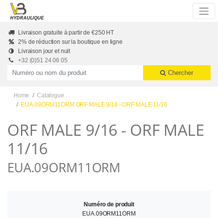
Skip to main content
HYDRAULIQUE
Livraison gratuite à partir de €250 HT
2% de réduction sur la boutique en ligne
Livraison jour et nuit
+32 (0)51 24 06 05
Productnummer of naam
Chercher
Home
Catalogue
EUA.09ORM11ORM ORF MALE 9/16 - ORF MALE 11/16
ORF MALE 9/16 - ORF MALE
11/16
EUA.09ORM11ORM
Numéro de produit
EUA.09ORM11ORM