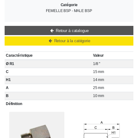
Catégorie
FEMELLE BSP - MALE BSP
Retour à catalogue
Retour à la catégorie
Caractéristique
Valeur
Ø R1
1/8 "
C
15 mm
H1
14 mm
A
25 mm
B
10 mm
Définition