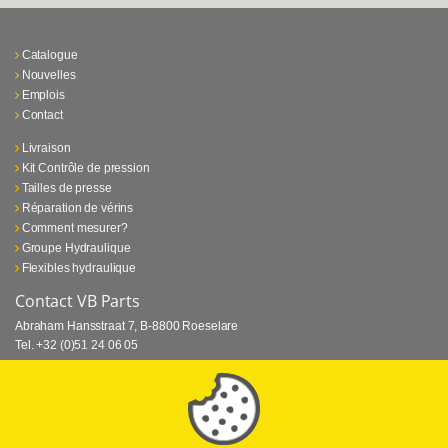
Catalogue
Nouvelles
Emplois
Contact
Livraison
Kit Contrôle de pression
Tailles de presse
Réparation de vérins
Comment mesurer?
Groupe Hydraulique
Flexibles hydraulique
Contact VB Parts
Abraham Hansstraat 7
,
B-8800 Roeselare
Tel.
+32 (0)51 24 06 05
E-mail
info@vbparts.be
⏳ Dernier mois de promotion Webtec!
1 juin 2026
Promotion Webtec Equipements De Test Portatifs
Lire plus