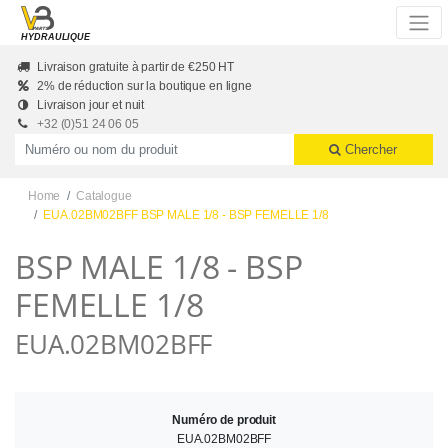
Skip to main content
HYDRAULIQUE
Livraison gratuite à partir de €250 HT
2% de réduction sur la boutique en ligne
Livraison jour et nuit
+32 (0)51 24 06 05
Productnummer of naam
Chercher
Home
Catalogue
EUA.02BM02BFF BSP MALE 1/8 - BSP FEMELLE 1/8
BSP MALE 1/8 - BSP
FEMELLE 1/8
EUA.02BM02BFF
Numéro de produit
EUA.02BM02BFF