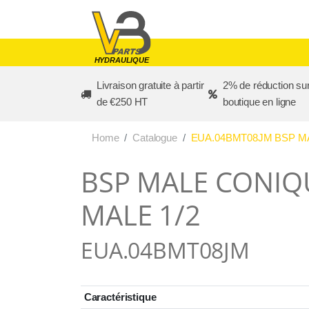
Skip to main content
HYDRAULIQUE
Livraison gratuite à partir
2% de réduction sur
de €250 HT
boutique en ligne
Home
Catalogue
EUA.04BMT08JM BSP MAL
BSP MALE CONIQUE
MALE 1/2
EUA.04BMT08JM
Caractéristique