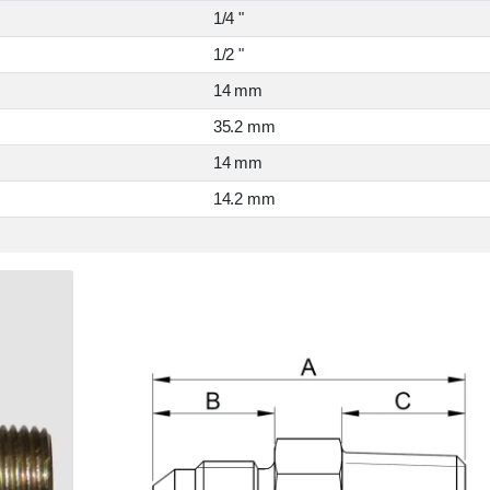
1/4 "
1/2 "
14 mm
35.2 mm
14 mm
14.2 mm