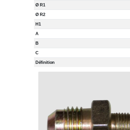
Ø R1
Ø R2
H1
A
B
C
Définition