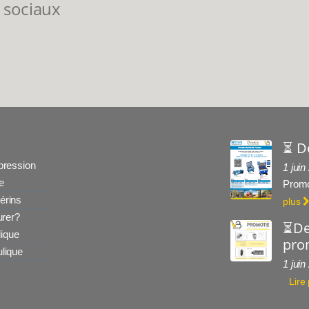
 sociaux
⏳ D
 pression
1 juin
e
Promo
érins
plus
rer?
⏳De
ique
prom
ulique
1 juin
Lire