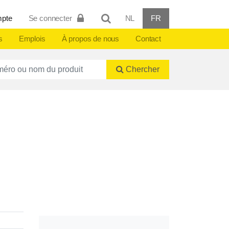
mpte
Se connecter
NL
FR
s
Emplois
À propos de nous
Contact
ctnummer of naam
Chercher