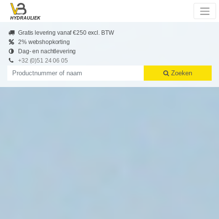
Skip to main content
HYDRAULIEK
Gratis levering vanaf €250 excl. BTW
2% webshopkorting
Dag- en nachtlevering
+32 (0)51 24 06 05
Productnummer of naam
Zoeken