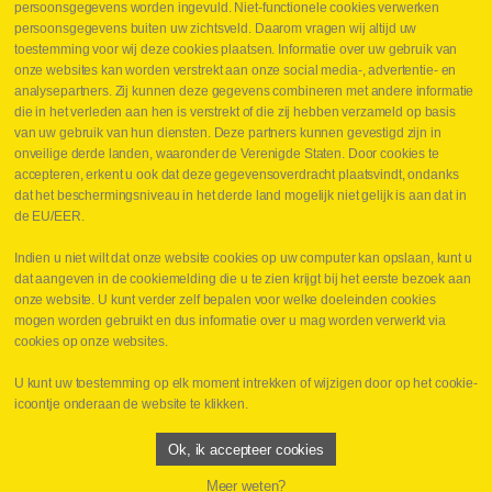
persoonsgegevens worden ingevuld. Niet-functionele cookies verwerken
13 juni 2025
persoonsgegevens buiten uw zichtsveld. Daarom vragen wij altijd uw
Kennfixx
toestemming voor wij deze cookies plaatsen. Informatie over uw gebruik van
ISO A met grip in kleur + stofkap
onze websites kan worden verstrekt aan onze social media-, advertentie- en
analysepartners. Zij kunnen deze gegevens combineren met andere informatie
Lees meer NL
die in het verleden aan hen is verstrekt of die zij hebben verzameld op basis
van uw gebruik van hun diensten. Deze partners kunnen gevestigd zijn in
onveilige derde landen, waaronder de Verenigde Staten. Door cookies te
accepteren, erkent u ook dat deze gegevensoverdracht plaatsvindt, ondanks
dat het beschermingsniveau in het derde land mogelijk niet gelijk is aan dat in
de EU/EER.
Indien u niet wilt dat onze website cookies op uw computer kan opslaan, kunt u
dat aangeven in de cookiemelding die u te zien krijgt bij het eerste bezoek aan
onze website. U kunt verder zelf bepalen voor welke doeleinden cookies
mogen worden gebruikt en dus informatie over u mag worden verwerkt via
cookies op onze websites.
U kunt uw toestemming op elk moment intrekken of wijzigen door op het cookie-
icoontje onderaan de website te klikken.
Ok, ik accepteer cookies
Meer weten?