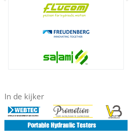
Previous
Ne
FLUCOM
FREUDENBERG
SALAMI HYDRAULICS
In de kijker