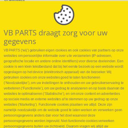
Volg ons op Social Media
VB PARTS draagt zorg voor uw
gegevens
VB PARTS (‘wij’) gebruiken eigen cookies en ook cookies van partners op onze
websites om persoonlijke informatie over u te verzamelen (IP-adressen,
geografische locatie en andere online identifiers) voor diverse doeleinden. Een
cookie is een klein tekstbestand dat bij het eerste bezoek op een website wordt
Webshop
opgeslagen op het device (elektronisch apparaat) van de bezoeker. Wij
Nieuws
gebruiken cookies om onze websites goed te laten functioneren
Jobs
(‘Noodzakelijke’), om uw instellingen te onthouden en uw gebruikerservaring te
Contact
verbeteren (‘Functionele’), om uw gedrag te analyseren en op basis daarvan de
websites te optimaliseren (‘Statistische’), en om onze content en advertenties
Leveringen
op sociale media en externe websites af te stemmen op uw gedrag op onze
Drukcontrole set
websites (‘Marketing’). Functionele cookies plaatsen we altijd. Deze zijn
Persmaten
namelijk noodzakelijk om de website goed te laten werken en verwerken geen
Herstellen cilinders
persoonsgegevens anders dan voor het doel waarvoor deze
Hoe opmeten?
persoonsgegevens worden ingevuld. Niet-functionele cookies verwerken
Hydrogroepen
persoonsgegevens buiten uw zichtsveld. Daarom vragen wij altijd uw