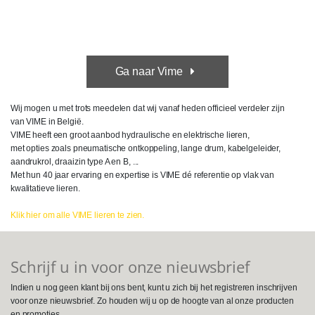
Ga naar Vime
Wij mogen u met trots meedelen dat wij vanaf heden officieel verdeler zijn
van VIME in België.
VIME heeft een groot aanbod hydraulische en elektrische lieren,
met opties zoals pneumatische ontkoppeling, lange drum, kabelgeleider,
aandrukrol, draaizin type A en B, ...
Met hun 40 jaar ervaring en expertise is VIME dé referentie op vlak van
kwalitatieve lieren.
Klik hier om alle VIME lieren te zien.
Schrijf u in voor onze nieuwsbrief
Indien u nog geen klant bij ons bent, kunt u zich bij het registreren inschrijven
voor onze nieuwsbrief. Zo houden wij u op de hoogte van al onze producten
en promoties.