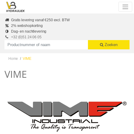
Skip to main content
HYDRAULIEK
Gratis levering vanaf €250 excl. BTW
2% webshopkorting
Dag- en nachtlevering
+32 (0)51 24 06 05
Productnummer of naam
Zoeken
Home
VIME
VIME